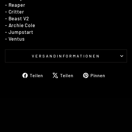
- Reaper
- Critter
- Beast V2
- Archie Cole
- Jumpstart
- Ventus
VERSANDINFORMATIONEN
Auf
Auf
Auf
Teilen
Teilen
Pinnen
Facebook
X
Pinterest
teilen
twittern
pinnen