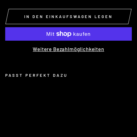
IN DEN EINKAUFSWAGEN LEGEN
Weitere Bezahlmöglichkeiten
PASST PERFEKT DAZU
CH
IL
LI
W
HE
EL
W
HI
TE
-
11