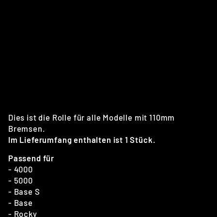
0
M
M
(A
RC
HI
E
CO
LE
)
€39,90
Dies ist die Rolle für alle Modelle mit 110mm
Bremsen.
Im Lieferumfang enthalten ist 1 Stück.
Passend für
- 4000
- 5000
- Base S
- Base
- Rocky