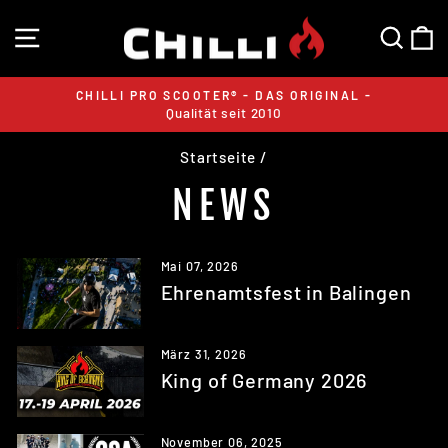
Direkt
SEITENNAVIGATION
SUC
E
zum
Inhalt
CHILLI PRO SCOOTER® - DAS ORIGINAL -
Qualität seit 2010
Pause
Diashow
Startseite
/
NEWS
Mai 07, 2026
Ehrenamtsfest in Balingen
März 31, 2026
King of Germany 2026
November 06, 2025