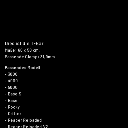
K
-
50
00
€79,90
Dies ist die T-Bar
Maße: 60 x 50 cm.
Passende Clamp: 31,9mm
Passendes Modell
- 3000
- 4000
- 5000
- Base S
- Base
- Rocky
- Critter
- Reaper Reloaded
- Reaper Reloaded V2