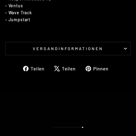
- Ventus
- Wave Track
- Jumpstart
VERSANDINFORMATIONEN
Auf
Auf
Auf
Teilen
Teilen
Pinnen
Facebook
X
Pinterest
teilen
twittern
pinnen