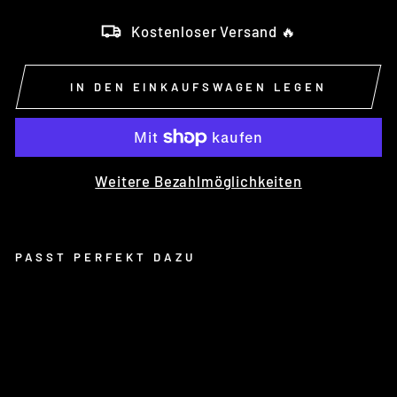
Kostenloser Versand 🔥
IN DEN EINKAUFSWAGEN LEGEN
Weitere Bezahlmöglichkeiten
PASST PERFEKT DAZU
CH
IL
LI
T-
BA
R
BL
AC